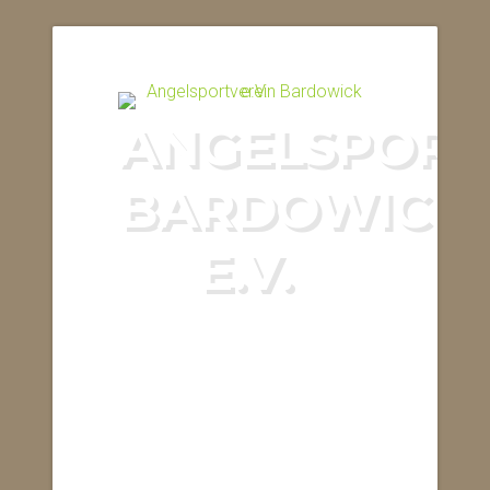
ANGELSPORT
BARDOWICK
E.V.
MITGLIED IM
ANGLERVERBAND
NIEDERSACHSEN
E.V.