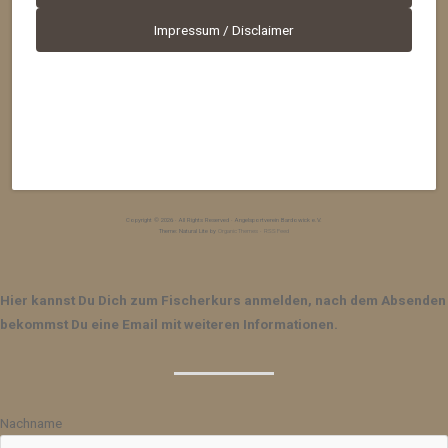
Impressum / Disclaimer
Copyright © 2026 · All Rights Reserved · Angelsportverein Bardowick e.V.
Theme: Natural Lite by
Organic Themes
·
RSS Feed
Hier kannst Du Dich zum Fischerkurs anmelden, nach dem Absenden
bekommst Du eine Email mit weiteren Informationen.
Nachname