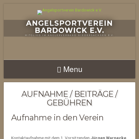
ANGELSPORTVEREIN
BARDOWICK E.V.
MITGLIED IM ANGLERVERBAND NIEDERSACHSEN E.V.
Menu
AUFNAHME / BEITRÄGE /
GEBÜHREN
Aufnahme in den Verein
Kontaktaufnahme mit dem 1. Vorsitzenden
Jürgen Warnecke