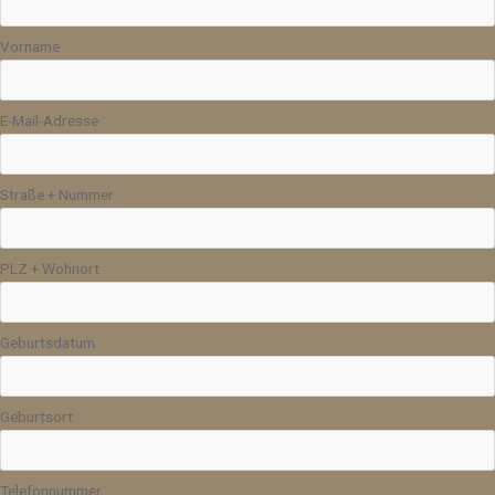
Vorname
E-Mail-Adresse
Straße + Nummer
PLZ + Wohnort
Geburtsdatum
Geburtsort
Telefonnummer