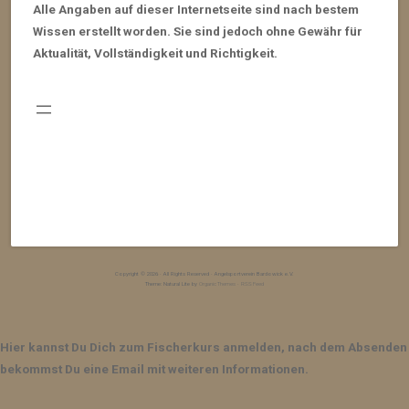
Alle Angaben auf dieser Internetseite sind nach bestem
Wissen erstellt worden. Sie sind jedoch ohne Gewähr für
Aktualität, Vollständigkeit und Richtigkeit.
Copyright © 2026 · All Rights Reserved · Angelsportverein Bardowick e.V.
Theme: Natural Lite by
Organic Themes
·
RSS Feed
Hier kannst Du Dich zum Fischerkurs anmelden, nach dem Absenden
bekommst Du eine Email mit weiteren Informationen.